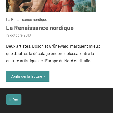
La Renaissance nordique
La Renaissance nordique
par
19 octobre 2010
admin
Deux artistes, Bosch et Grünewald, marquent mieux
que d’autres la décalage encore colossal entre la
culture artistique de l’Europe du Nord et d’Italie.
Continuer la lecture
Infos