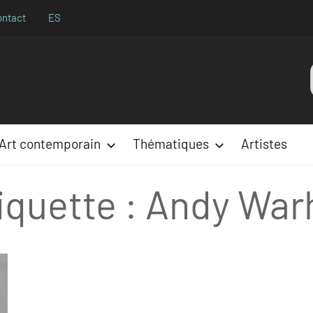
ontact
ES
Aparences
:
Art contemporain
Thématiques
Artistes
iquette :
Andy War