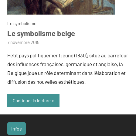
Le symbolisme
Le symbolisme belge
par
7 novembre 2015
admin
Petit pays politiquement jeune (1830), situé au carrefour
des influences françaises, germanique et anglaise, la
Belgique joue un rôle déterminant dans l’élaboration et
diffusion des nouvelles esthétiques.
Continuer la lecture
Infos