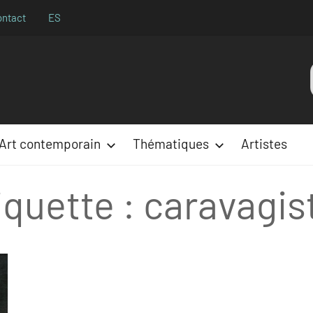
ontact
ES
Aparences
:
Art contemporain
Thématiques
Artistes
iquette :
caravagis