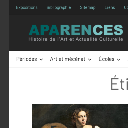
Aller
Expositions
Bibliographie
Sitemap
Liens
C
au
contenu
Périodes
Art et mécénat
Écoles
Ét