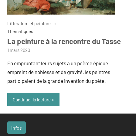
Litterature et peinture
Thématiques
La peinture à la rencontre du Tasse
par
1 mars 2020
admin
En empruntant leurs sujets à un poème épique
empreint de noblesse et de gravité, les peintres
participaient de la grande invention du poète.
Continuer la lecture
Infos