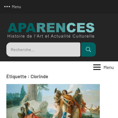
Aller
Menu
au
contenu
Apar
Recherche
Rechercher
pour
:
Menu
Étiquette :
Clorinde