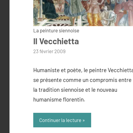
La peinture siennoise
Il Vecchietta
par
23 février 2009
admin
Humaniste et poète, le peintre Vecchiett
se présente comme un compromis entre
la tradition siennoise et le nouveau
humanisme florentin.
Continuer la lecture