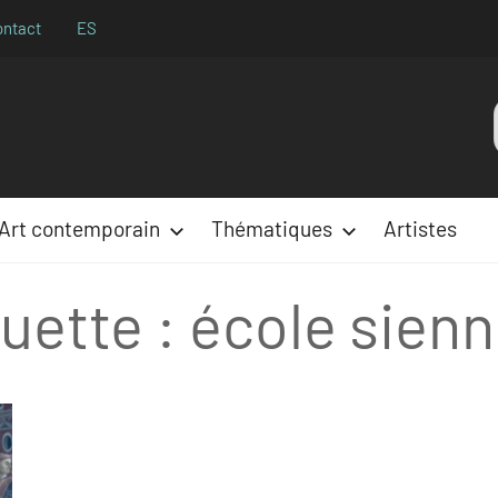
ontact
ES
Aparences
:
Art contemporain
Thématiques
Artistes
uette :
école sienn