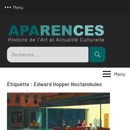
Aller
Menu
au
contenu
Apar
Recherche
Rechercher
pour
:
Menu
Étiquette :
Edward Hopper Noctambules