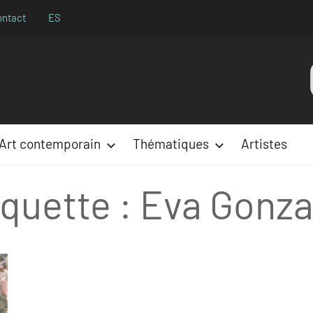
ontact
ES
Aparences
:
Art contemporain
Thématiques
Artistes
iquette :
Eva Gonza