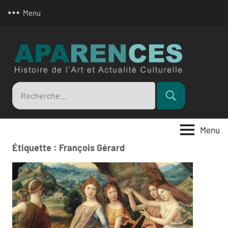
Aller
Menu
au
contenu
Apar
Recherche
Rechercher
pour
:
Menu
Étiquette :
François Gérard