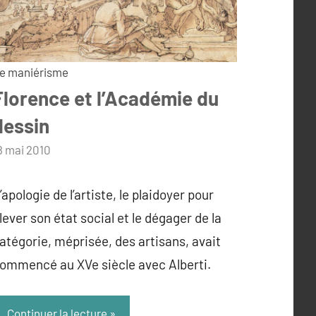
e maniérisme
Florence et l’Académie du
dessin
ar
8 mai 2010
dmin
’apologie de l’artiste, le plaidoyer pour
lever son état social et le dégager de la
atégorie, méprisée, des artisans, avait
ommencé au XVe siècle avec Alberti.
Continuer la lecture