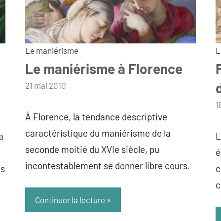
Le maniérisme
L
Le maniérisme à Florence
par
21 mai 2010
admin
p
1
À Florence, la tendance descriptive
a
caractéristique du maniérisme de la
a
L
seconde moitié du XVIe siècle, pu
é
incontestablement se donner libre cours.
us
c
c
Continuer la lecture