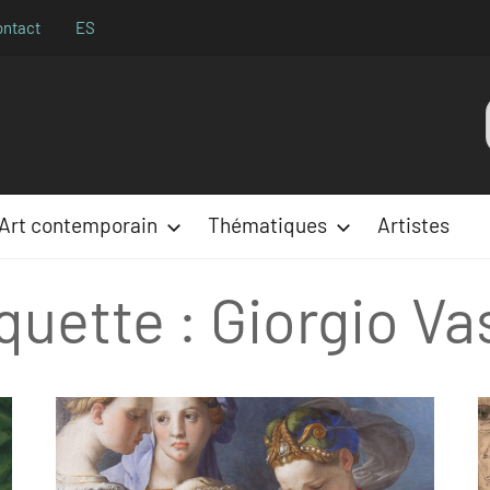
ontact
ES
Aparences
:
Art contemporain
Thématiques
Artistes
quette :
Giorgio Va