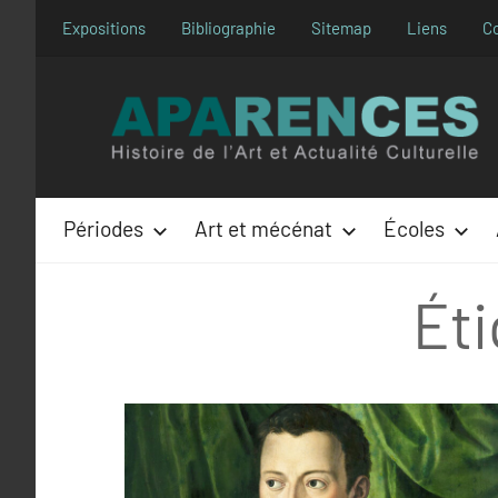
Aller
Expositions
Bibliographie
Sitemap
Liens
C
au
contenu
Périodes
Art et mécénat
Écoles
Éti