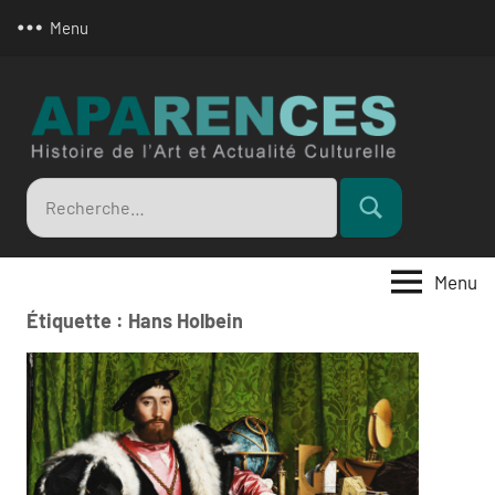
Aller
Menu
au
contenu
Apar
Recherche
Rechercher
pour
:
Menu
Étiquette :
Hans Holbein