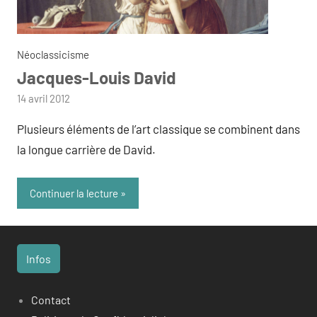
Néoclassicisme
Jacques-Louis David
par
14 avril 2012
admin
Plusieurs éléments de l’art classique se combinent dans
la longue carrière de David.
Continuer la lecture
Infos
Contact