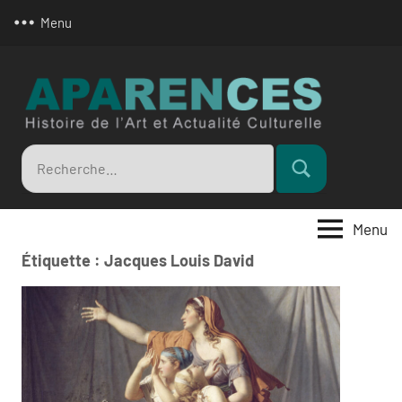
Aller
Menu
au
contenu
Apar
Recherche
Rechercher
pour
:
Menu
Étiquette :
Jacques Louis David