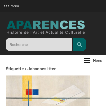
Aller
Menu
au
contenu
Apar
Recherche
Rechercher
pour
:
Menu
Étiquette :
Johannes Itten