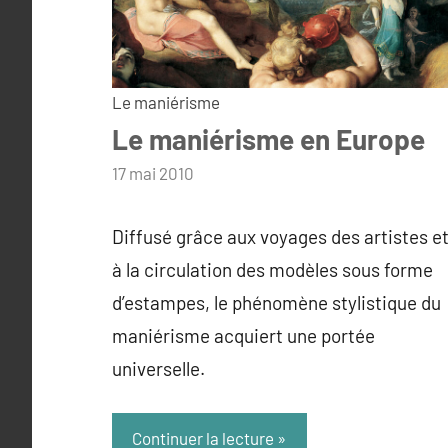
Le maniérisme
Le maniérisme en Europe
par
17 mai 2010
admin
Diffusé grâce aux voyages des artistes e
à la circulation des modèles sous forme
d’estampes, le phénomène stylistique du
maniérisme acquiert une portée
universelle.
Continuer la lecture