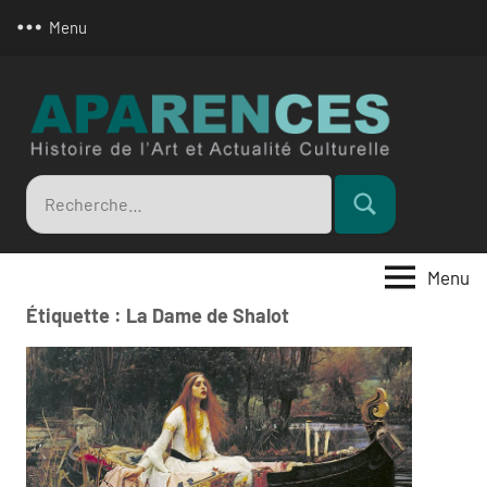
Aller
Menu
au
contenu
Apar
Recherche
Rechercher
pour
:
Menu
Étiquette :
La Dame de Shalot