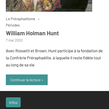
Le Préraphaélisme
Périodes
William Holman Hunt
par
7 mai 2020
admin
Avec Rossetti et Brown, Hunt participe à la fondation de
la Confrérie Préraphaélite, à laquelle il reste fidèle tout
au long de sa vie.
Continuer la lecture
Infos