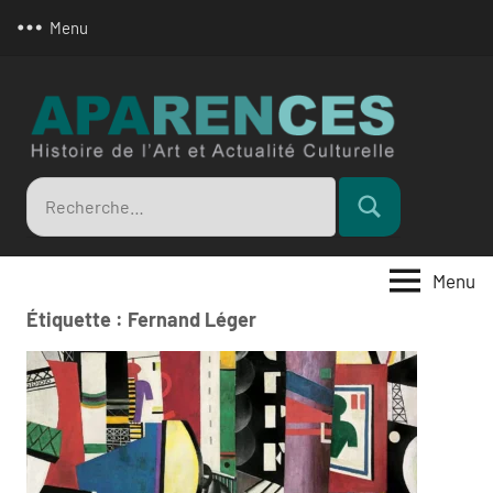
Aller
Menu
au
contenu
Apar
Recherche
Rechercher
pour
:
Menu
Étiquette :
Fernand Léger