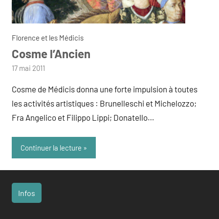
Florence et les Médicis
Cosme l’Ancien
par
17 mai 2011
admin
Cosme de Médicis donna une forte impulsion à toutes
les activités artistiques : Brunelleschi et Michelozzo;
Fra Angelico et Filippo Lippi; Donatello…
Continuer la lecture
Infos