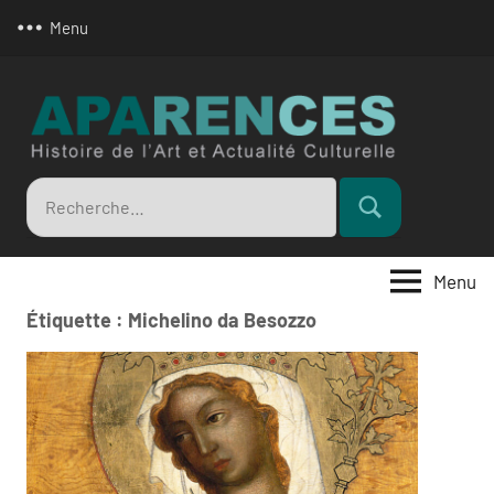
Aller
Menu
au
contenu
Apar
Recherche
Rechercher
pour
:
Menu
Étiquette :
Michelino da Besozzo