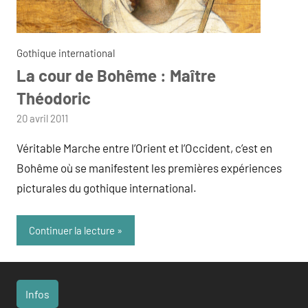
Gothique international
La cour de Bohême : Maître
Théodoric
par
20 avril 2011
admin
Véritable Marche entre l’Orient et l’Occident, c’est en
Bohême où se manifestent les premières expériences
picturales du gothique international.
Continuer la lecture
Infos