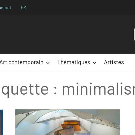
ontact
ES
Aparences
:
Art contemporain
Thématiques
Artistes
iquette :
minimali