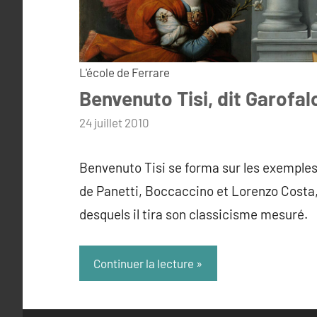
L'école de Ferrare
Benvenuto Tisi, dit Garofal
par
24 juillet 2010
admin
Benvenuto Tisi se forma sur les exemple
de Panetti, Boccaccino et Lorenzo Costa
desquels il tira son classicisme mesuré.
Continuer la lecture