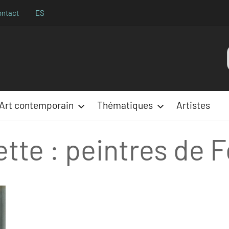
ontact
ES
Aparences
:
Art contemporain
Thématiques
Artistes
ette :
peintres de F