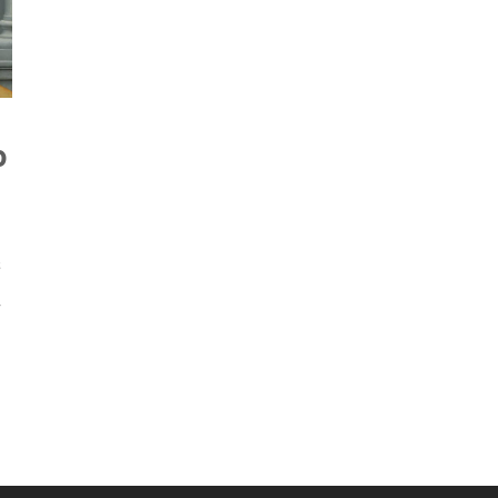
o
s
,