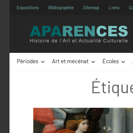
Aller
Expositions
Bibliographie
Sitemap
Liens
C
au
contenu
Périodes
Art et mécénat
Écoles
Étiqu