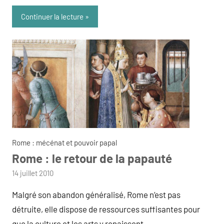
Continuer la lecture
Rome : mécénat et pouvoir papal
Rome : le retour de la papauté
par
14 juillet 2010
admin
Malgré son abandon généralisé, Rome n’est pas
détruite, elle dispose de ressources suffisantes pour
que la culture et les arts y renaissent.