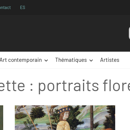
ontact
ES
Aparences
:
Art contemporain
Thématiques
Artistes
ette :
portraits flo