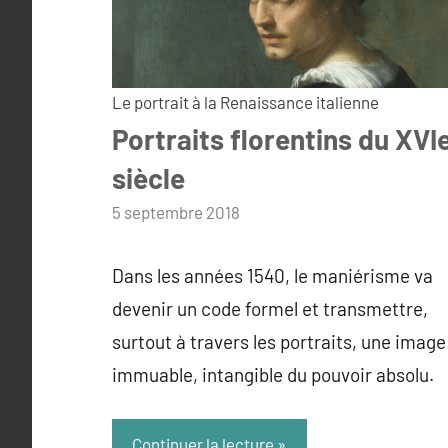
Le portrait à la Renaissance italienne
Portraits florentins du XVI
siècle
par
5 septembre 2018
admin
Dans les années 1540, le maniérisme va
devenir un code formel et transmettre,
surtout à travers les portraits, une image
immuable, intangible du pouvoir absolu.
Continuer la lecture