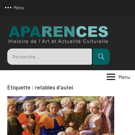
Aller
Menu
au
contenu
Apar
Recherche
Rechercher
pour
:
Menu
Étiquette :
retables d’autel