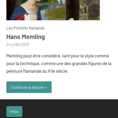
Les Primitifs flamands
Hans Memling
par
24 juillet 2010
admin
Memling peut être considéré, tant pour le style comme
pour la technique, comme une des grandes figures de la
peinture flamande du XVe siècle.
Continuer la lecture
Infos