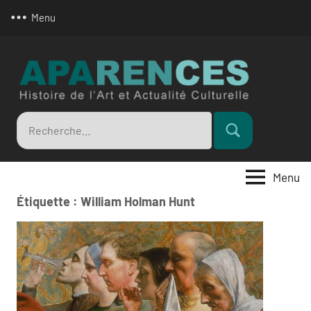
Aller
Menu
au
contenu
Apar
Recherche
Rechercher
pour
:
Menu
Étiquette :
William Holman Hunt