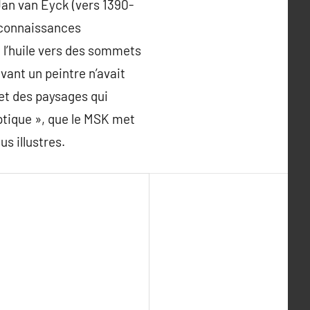
n van Eyck (vers 1390-
 connaissances
à l’huile vers des sommets
avant un peintre n’avait
 et des paysages qui
ptique », que le MSK met
s illustres.