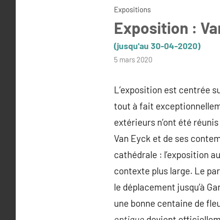
Expositions
Exposition : Va
(jusqu'au 30-04-2020)
par
5 mars 2020
admin
L’exposition est centrée su
tout à fait exceptionnelle
extérieurs n’ont été réuni
Van Eyck et de ses contemp
cathédrale : l’exposition a
contexte plus large. Le par
le déplacement jusqu’à Ga
une bonne centaine de fleu
optique
devient officielle