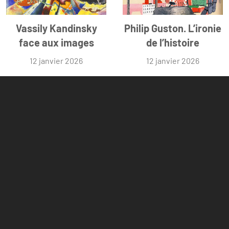
Vassily Kandinsky
Philip Guston. L’ironie
face aux images
de l’histoire
12 janvier 2026
12 janvier 2026