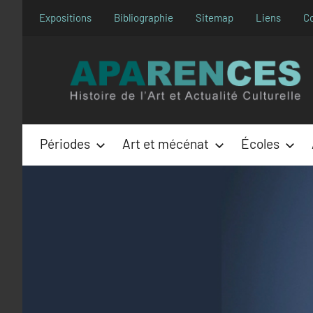
Aller
Expositions
Bibliographie
Sitemap
Liens
C
au
contenu
Périodes
Art et mécénat
Écoles