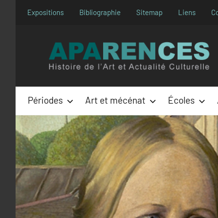
Aller
Expositions
Bibliographie
Sitemap
Liens
C
au
contenu
Périodes
Art et mécénat
Écoles