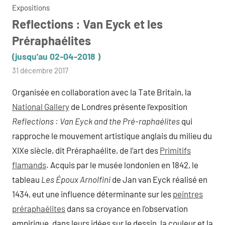
Expositions
Reflections : Van Eyck et les
Préraphaélites
(jusqu'au 02-04-2018 )
par
31 décembre 2017
admin
Organisée en collaboration avec la Tate Britain, la
National Gallery
de Londres présente l’exposition
Reflections : Van Eyck and the Pré-raphaélites
qui
rapproche le mouvement artistique anglais du milieu du
XIXe siècle, dit Préraphaélite, de l’art des
Primitifs
flamands
. Acquis par le musée londonien en 1842, le
tableau
Les Époux Arnolfini
de Jan van Eyck réalisé en
1434, eut une influence déterminante sur les
peintres
préraphaélites
dans sa croyance en l’observation
empirique, dans leurs idées sur le dessin, la couleur et la