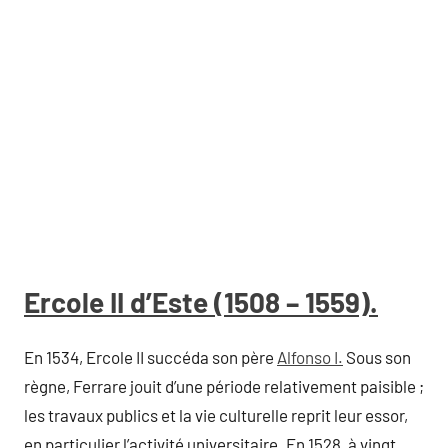
Ercole II d’Este (1508 – 1559).
En 1534, Ercole II succéda son père
Alfonso I.
Sous son
règne, Ferrare jouit d’une période relativement paisible ;
les travaux publics et la vie culturelle reprit leur essor,
en particulier l’activité universitaire. En 1528, à vingt