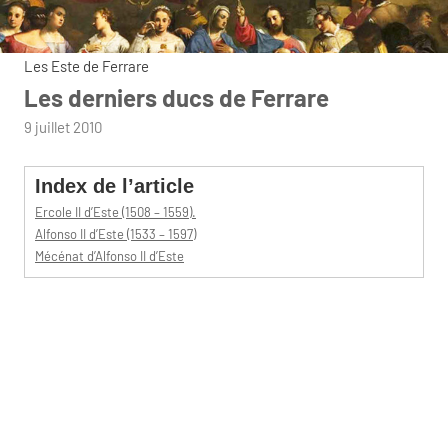
Les Este de Ferrare
Les derniers ducs de Ferrare
par
9 juillet 2010
admin
Index de l’article
Ercole II d’Este (1508 – 1559).
Alfonso II d’Este (1533 – 1597)
Mécénat d’Alfonso II d’Este