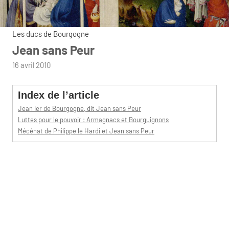
Les ducs de Bourgogne
Jean sans Peur
par
16 avril 2010
admin
Index de l’article
Jean Ier de Bourgogne, dit Jean sans Peur
Luttes pour le pouvoir : Armagnacs et Bourguignons
Mécénat de Philippe le Hardi et Jean sans Peur