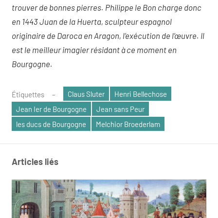
trouver de bonnes pierres. Philippe le Bon charge donc
en 1443 Juan de la Huerta, sculpteur espagnol
originaire de Daroca en Aragon, l’exécution de l’œuvre. Il
est le meilleur imagier résidant à ce moment en
Bourgogne.
Claus Sluter
Henri Bellechose
Étiquettes
Jean Ier de Bourgogne
Jean sans Peur
les ducs de Bourgogne
Melchior Broederlam
Articles liés