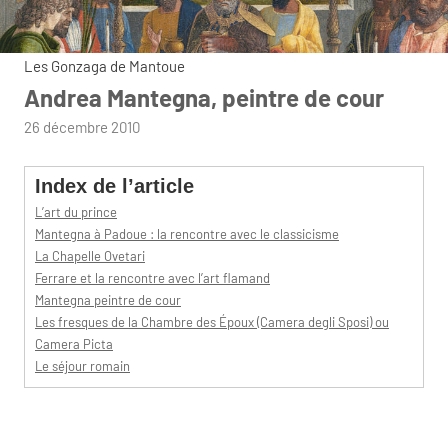
Les Gonzaga de Mantoue
Andrea Mantegna, peintre de cour
par
26 décembre 2010
admin
Index de l’article
L’art du prince
Mantegna à Padoue : la rencontre avec le classicisme
La Chapelle Ovetari
Ferrare et la rencontre avec l’art flamand
Mantegna peintre de cour
Les fresques de la Chambre des Époux (Camera degli Sposi) ou
Camera Picta
Le séjour romain