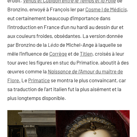
érudit.
Vénus et Cupidon entre le Temps et la Folie
de
Bronzino, envoyé à François Ier par
Cosme I de Médicis,
eut certainement beaucoup d’importance dans
l’introduction en France d’un nu hardi au dessin dur et
aux couleurs froides, obsédantes. La version donnée
par Bronzino de la
Léda
de Michel-Ange à laquelle se
mêle l’influence de
Corrège
et de
Titien,
croisés à leur
tour avec les figures en stuc du Primatice, aboutit à des
œuvres comme la
Naissance de l’Amour
du maître de
Flore.
Le
Primatice
se montra le plus convaincant, car
sa traduction de l’art italien fut la plus aisément et la
plus longtemps disponible.