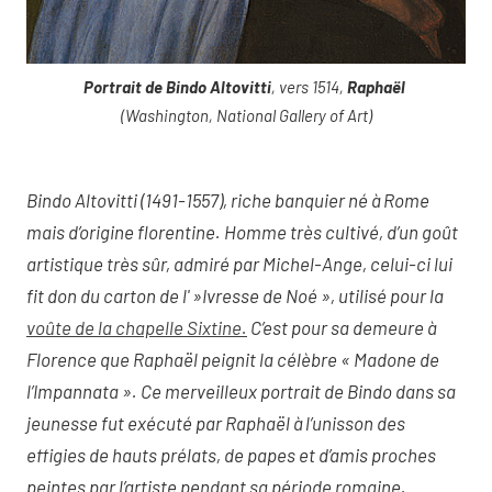
Portrait de Bindo Altovitti
, vers 1514,
Raphaël
(Washington, National Gallery of Art)
Bindo Altovitti (1491-1557), riche banquier né à Rome
mais d’origine florentine. Homme très cultivé, d’un goût
artistique très sûr, admiré par Michel-Ange, celui-ci lui
fit don du carton de l' »Ivresse de Noé », utilisé pour la
voûte de la chapelle Sixtine.
C’est pour sa demeure à
Florence que Raphaël peignit la célèbre « Madone de
l’Impannata ». Ce merveilleux portrait de Bindo dans sa
jeunesse fut exécuté par Raphaël à l’unisson des
effigies de hauts prélats, de papes et d’amis proches
peintes par l’artiste pendant sa période romaine.