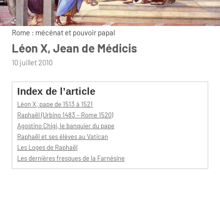
Rome : mécénat et pouvoir papal
Léon X, Jean de Médicis
par
10 juillet 2010
admin
Index de l’article
Léon X, pape de 1513 à 1521
Raphaël (Urbino 1483 – Rome 1520)
Agostino Chigi, le banquier du pape
Raphaël et ses élèves au Vatican
Les Loges de Raphaël
Les dernières fresques de la Farnésine