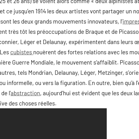
et 26 ans) se voient alors comme « deux alpinistes atta
et ce jusqu’en 1914 les deux artistes vont partager un 
ont les deux grands mouvements innovateurs, l’
impre
nt très tôt les préoccupations de Braque et de Picasso. 
uconnier, Léger et Delaunay, expérimentent dans leurs
 Les
cubistes
nouèrent des fortes relations avec les m
ère Guerre Mondiale, le mouvement s’affaiblit. Picasso
utres, tels Mondrian, Delaunay, Léger, Metzinger, s’orie
u informelle, ou vers la figuration. En outre, bien qu’à l
de l’
abstraction
, aujourd’hui est évident que les deux 
ive des choses réelles.