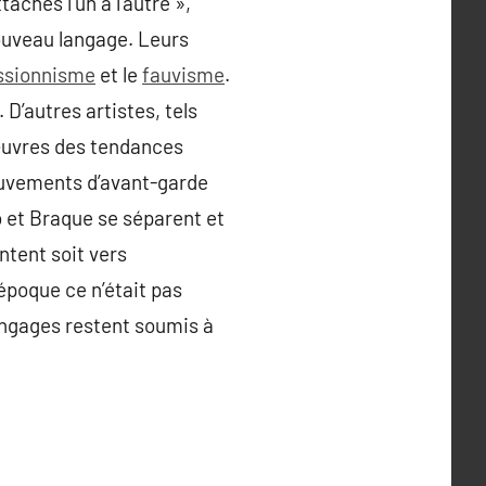
chés l’un à l’autre »,
nouveau langage.
Leurs
ssionnisme
et le
fauvisme
.
D’autres artistes, tels
 œuvres des tendances
ouvements d’avant-garde
 et Braque se séparent et
ntent soit vers
’époque ce n’était pas
langages restent soumis à