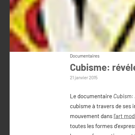
Documentaires
Cubisme: révéle
par
21 janvier 2015
admin
Le documentaire
Cubism: 
cubisme à travers de ses i
mouvement dans
l’art mo
toutes les formes d’expres