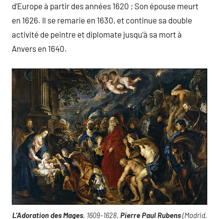
d’Europe à partir des années 1620 ; Son épouse meurt
en 1626. Il se remarie en 1630, et continue sa double
activité de peintre et diplomate jusqu’à sa mort à
Anvers en 1640.
L’Adoration des Mages
, 1609-1628,
Pierre Paul Rubens
(Madrid,