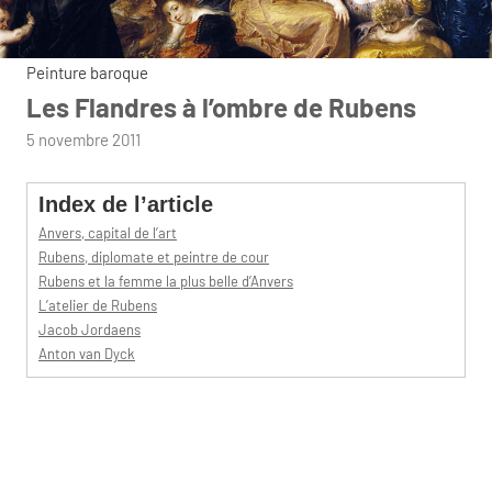
Peinture baroque
Les Flandres à l’ombre de Rubens
par
5 novembre 2011
admin
Index de l’article
Anvers, capital de l’art
Rubens, diplomate et peintre de cour
Rubens et la femme la plus belle d’Anvers
L’atelier de Rubens
Jacob Jordaens
Anton van Dyck