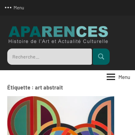
Aller
Menu
au
contenu
Apar
Recherche
Rechercher
pour
:
Menu
Étiquette :
art abstrait