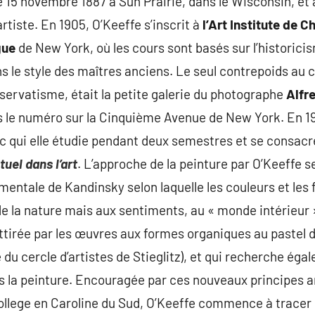
 15 novembre 1887 à Sun Prairie, dans le Wisconsin, et à
artiste. En 1905, O’Keeffe s’inscrit à
l’Art Institute de C
gue
de New York, où les cours sont basés sur l’historicis
s le style des maîtres anciens. Le seul contrepoids au 
servatisme, était la petite galerie du photographe
Alfre
ès le numéro sur la Cinquième Avenue de New York. En 19
 qui elle étudie pendant deux semestres et se consacr
tuel dans l’art
. L’approche de la peinture par O’Keeffe 
amentale de Kandinsky selon laquelle les couleurs et les
 la nature mais aux sentiments, au « monde intérieur »
attirée par les œuvres aux formes organiques au pastel
e du cercle d’artistes de Stieglitz), et qui recherche é
s la peinture. Encouragée par ces nouveaux principes ar
llege en Caroline du Sud, O’Keeffe commence à tracer s