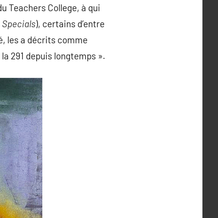
du Teachers College, à qui
d
Specials
), certains d’entre
é, les a décrits comme
à la 291 depuis longtemps ».