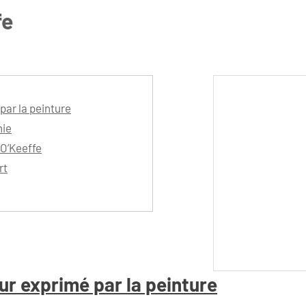
fe
par la peinture
hie
 O’Keeffe
rt
ur exprimé par la peinture