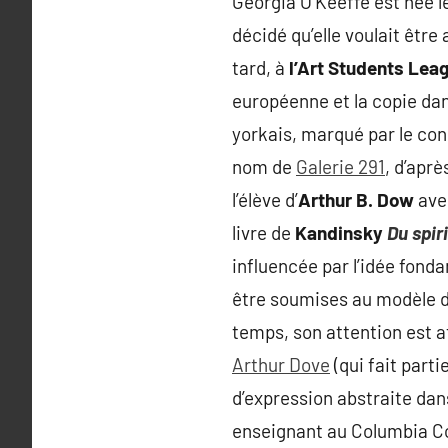
Georgia O’Keeffe est née le
décidé qu’elle voulait
être 
tard, à
l’Art Students Lea
européenne et la copie dan
yorkais, marqué par le con
nom de
Galerie 291
, d’apr
l’élève d’
Arthur B. Dow
avec
livre de
Kandinsky
Du spiri
influencée par l’idée fond
être soumises au modèle de
temps, son attention est 
Arthur Dove
(qui fait parti
d’expression abstraite dan
enseignant au Columbia Co