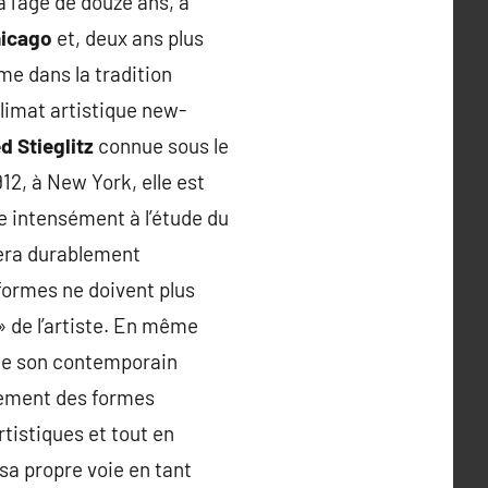
 l’âge de douze ans, a
hicago
et, deux ans plus
me dans la tradition
climat artistique new-
d Stieglitz
connue sous le
12, à New York, elle est
e intensément à l’étude du
sera durablement
 formes ne doivent plus
 de l’artiste. En même
 de son contemporain
galement des formes
tistiques et tout en
a propre voie en tant