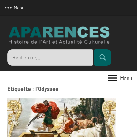
Aller
Menu
au
contenu
Apar
Recherche
Rechercher
pour
:
Menu
Étiquette :
l’Odyssée