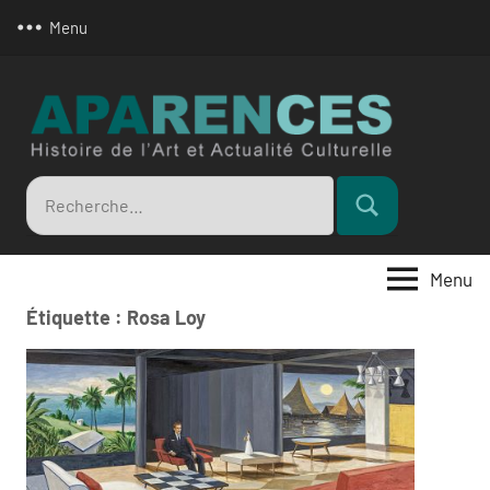
Aller
Menu
au
contenu
Apar
Recherche
Rechercher
pour
:
Menu
Étiquette :
Rosa Loy