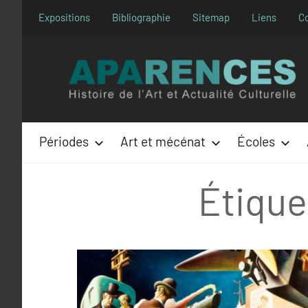
Aller
Expositions
Bibliographie
Sitemap
Liens
C
au
contenu
Périodes
Art et mécénat
Écoles
Étique