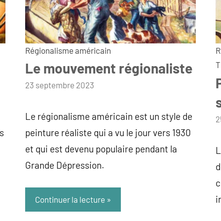
Régionalisme américain
R
Le mouvement régionaliste
T
par
23 septembre 2023
admin
Le régionalisme américain est un style de
p
2
s
peinture réaliste qui a vu le jour vers 1930
a
et qui est devenu populaire pendant la
L
Grande Dépression.
d
c
i
Continuer la lecture