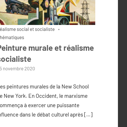
éalisme social et socialiste
hématiques
Peinture murale et réalisme
socialiste
ar
5 novembre 2020
dmin
es peintures murales de la New School
e New York. En Occident, le marxisme
ommença à exercer une puissante
nfluence dans le débat culturel après […]