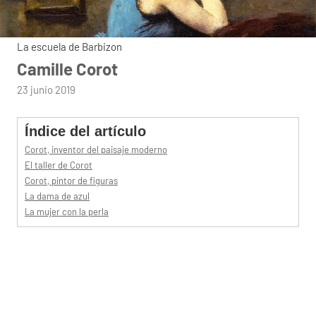
La escuela de Barbizon
Camille Corot
por
23 junio 2019
admin
Índice del artículo
Corot, inventor del paisaje moderno
El taller de Corot
Corot, pintor de figuras
La dama de azul
La mujer con la perla