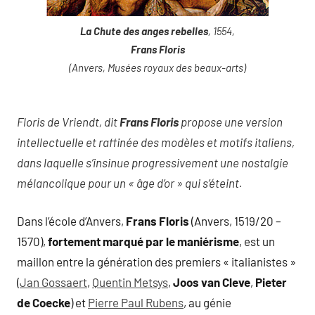
La Chute des anges rebelles
, 1554,
Frans Floris
(Anvers, Musées royaux des beaux-arts)
Floris de Vriendt, dit
Frans Floris
propose une version
intellectuelle et raffinée des modèles et motifs italiens,
dans laquelle s’insinue progressivement une nostalgie
mélancolique pour un « âge d’or » qui s’éteint.
Dans l’école d’Anvers,
Frans Floris
(Anvers, 1519/20 –
1570),
fortement marqué par le maniérisme
, est un
maillon entre la génération des premiers « italianistes »
(
Jan Gossaert
,
Quentin Metsys
,
Joos van Cleve
,
Pieter
de Coecke
) et
Pierre Paul Rubens
, au génie