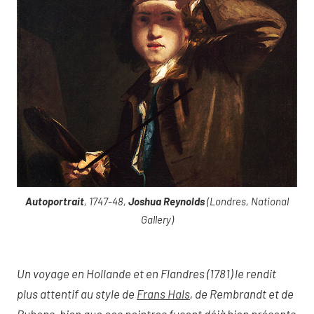
Autoportrait
, 1747-48,
Joshua Reynolds
(Londres, National
Gallery)
Un voyage en Hollande et en Flandres (1781) le rendit
plus attentif au style de
Frans Hals
, de Rembrandt et de
Rubens, bien que ces peintres fusent déjà bien présents