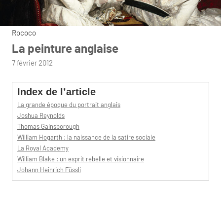
Rococo
La peinture anglaise
par
7 février 2012
admin
Index de l’article
La grande époque du portrait anglais
Joshua Reynolds
Thomas Gainsborough
William Hogarth : la naissance de la satire sociale
La Royal Academy
William Blake : un esprit rebelle et visionnaire
Johann Heinrich Füssli