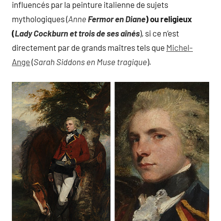
influencés par la peinture italienne de sujets
mythologiques (
Anne
Fermor en Diane
) ou religieux
(
Lady Cockburn et trois de ses aînés
), si ce n’est
directement par de grands maîtres tels que
Michel-
Ange
(
Sarah Siddons en Muse tragique
).