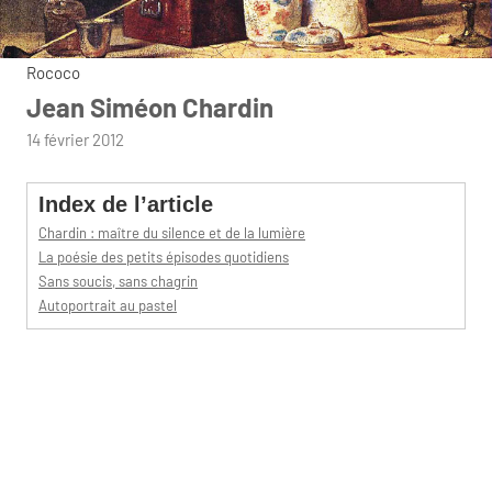
Rococo
Jean Siméon Chardin
par
14 février 2012
admin
Index de l’article
Chardin : maître du silence et de la lumière
La poésie des petits épisodes quotidiens
Sans soucis, sans chagrin
Autoportrait au pastel