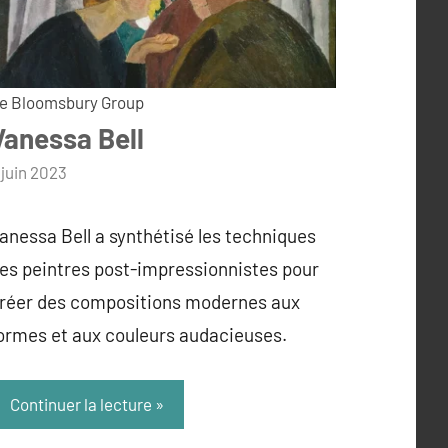
e Bloomsbury Group
Vanessa Bell
ar
 juin 2023
dmin
anessa Bell a synthétisé les techniques
es peintres post-impressionnistes pour
réer des compositions modernes aux
ormes et aux couleurs audacieuses.
Continuer la lecture