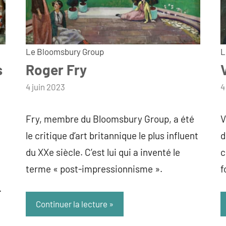
Le Bloomsbury Group
L
s
Roger Fry
par
4 juin 2023
p
4
admin
a
Fry, membre du Bloomsbury Group, a été
V
le critique d’art britannique le plus influent
d
du XXe siècle. C’est lui qui a inventé le
c
terme « post-impressionnisme ».
f
.
Continuer la lecture