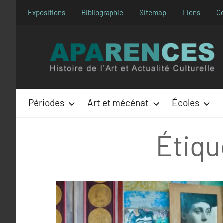
Aller
Expositions
Bibliographie
Sitemap
Liens
C
au
contenu
Périodes
Art et mécénat
Écoles
Étiqu