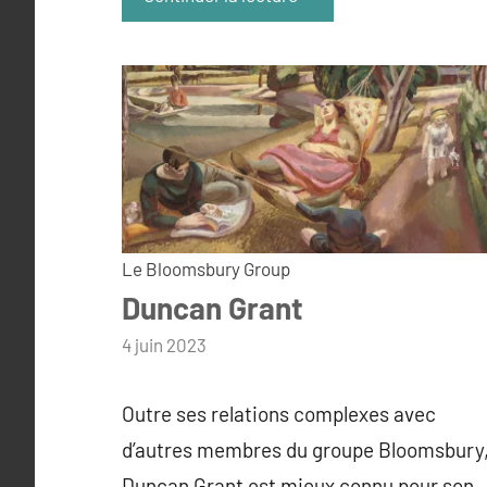
Le Bloomsbury Group
Duncan Grant
par
4 juin 2023
admin
Outre ses relations complexes avec
d’autres membres du groupe Bloomsbury
Duncan Grant est mieux connu pour son