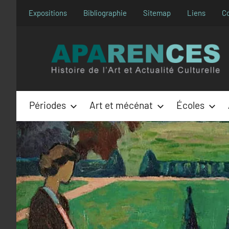
Aller
Expositions
Bibliographie
Sitemap
Liens
C
au
contenu
Périodes
Art et mécénat
Écoles