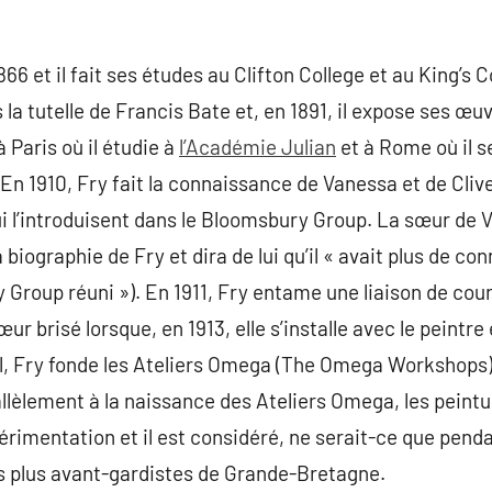
866 et il fait ses études au Clifton College et au King’s
 la tutelle de Francis Bate et, en 1891, il expose ses œ
à Paris où il étudie à
l’Académie Julian
et à Rome où il s
. En 1910, Fry fait la connaissance de Vanessa et de Cliv
 qui l’introduisent dans le Bloomsbury Group. La sœur de V
la biographie de Fry et dira de lui qu’il « avait plus de c
 Group réuni »). En 1911, Fry entame une liaison de co
œur brisé lorsque, en 1913, elle s’installe avec le peintr
l, Fry fonde les Ateliers Omega (The Omega Workshops)
lèlement à la naissance des Ateliers Omega, les peintu
rimentation et il est considéré, ne serait-ce que pend
es plus avant-gardistes de Grande-Bretagne.