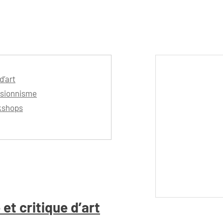
d’art
ssionnisme
kshops
 et critique d’art