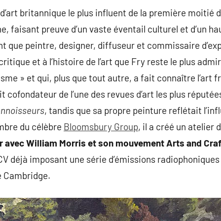
d’art britannique le plus influent de la première moitié du
e, faisant preuve d’un vaste éventail culturel et d’un ha
 que peintre, designer, diffuseur et commissaire d’expo
a critique et à l’histoire de l’art que Fry reste le plus admir
me » et qui, plus que tout autre, a fait connaître l’art
ait cofondateur de l’une des revues d’art les plus réput
onnoisseurs
, tandis que sa propre peinture reflétait l’i
mbre du célèbre
Bloomsbury Group
, il a créé un atelier
er avec William Morris et son mouvement Arts and Cra
 CV déjà imposant une série d’émissions radiophoniques
de Cambridge.