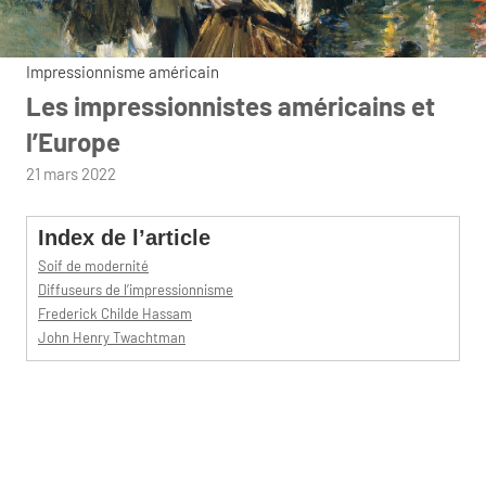
Impressionnisme américain
Les impressionnistes américains et
l’Europe
par
21 mars 2022
admin
Index de l’article
Soif de modernité
Diffuseurs de l’impressionnisme
Frederick Childe Hassam
John Henry Twachtman