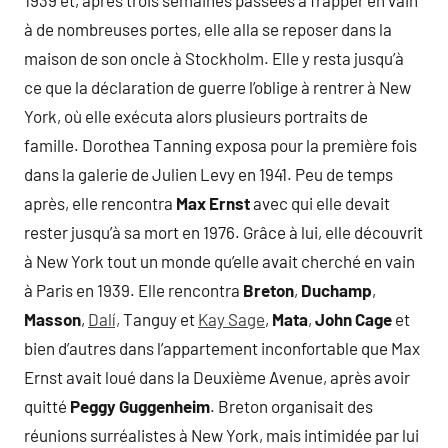
1939 et, après trois semaines passées à frapper en vain
à de nombreuses portes, elle alla se reposer dans la
maison de son oncle à Stockholm. Elle y resta jusqu’à
ce que la déclaration de guerre l’oblige à rentrer à New
York, où elle exécuta alors plusieurs portraits de
famille. Dorothea Tanning exposa pour la première fois
dans la galerie de Julien Levy en 1941. Peu de temps
après, elle rencontra
Max Ernst
avec qui elle devait
rester jusqu’à sa mort en 1976. Grâce à lui, elle découvrit
à New York tout un monde qu’elle avait cherché en vain
à Paris en 1939. Elle rencontra
Breton
,
Duchamp
,
Masson
,
Dalí,
Tanguy et
Kay Sage
,
Mata
,
John Cage
et
bien d’autres dans l’appartement inconfortable que Max
Ernst avait loué dans la Deuxième Avenue, après avoir
quitté
Peggy Guggenheim
. Breton organisait des
réunions surréalistes à New York, mais intimidée par lui