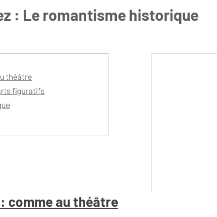
z : Le romantisme historique
u théâtre
rts figuratifs
que
 : comme au théâtre