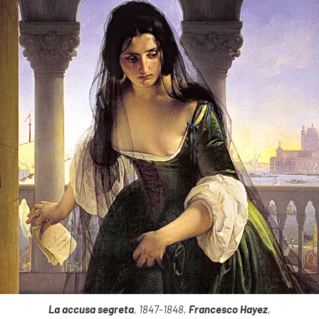
La accusa segreta
, 1847-1848,
Francesco Hayez
,