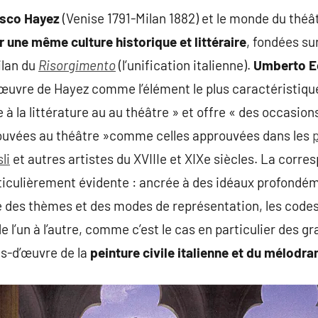
sco Hayez
(Venise 1791-Milan 1882) et le monde du théât
 une même culture historique et littéraire
, fondées su
ilan du
Risorgimento
(l’unification italienne).
Umberto E
l’œuvre de Hayez comme l’élément le plus caractéristique
à la littérature au au théâtre » et offre « des occasion
ouvées au théâtre »comme celles approuvées dans les
li
et autres artistes du XVIIIe et XIXe siècles. La corr
rticulièrement évidente : ancrée à des idéaux profondém
ce des thèmes et des modes de représentation, les code
 l’un à l’autre, comme c’est le cas en particulier des g
fs-d’œuvre de la
peinture civile italienne et du mélod