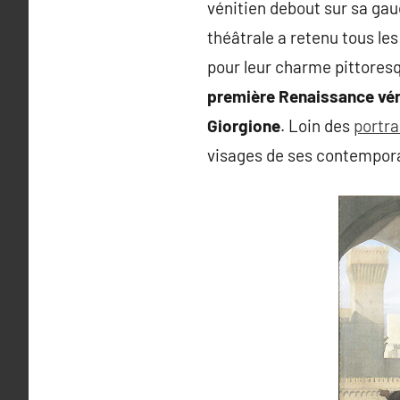
vénitien debout sur sa ga
théâtrale a retenu tous le
pour leur charme pittoresq
première Renaissance vén
Giorgione
. Loin des
portra
visages de ses contemporai