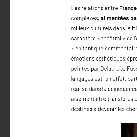
Les relations entre
France
complexes,
alimentées par
milieux culturels dans le M
caractère « théâtral » de 
« en tant que commentaire 
émotions esthétiques épr
peintes
par
Délacroix
,
Füss
langages est, en effet, pa
réalise dans la coïnciden
aisément être transférés de
destinés à devenir les che