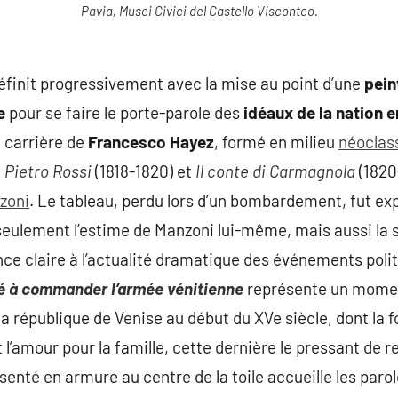
Pavia, Musei Civici del Castello Visconteo.
éfinit progressivement avec la mise au point d’une
pein
e
pour se faire le porte-parole des
idéaux de la nation en
a carrière de
Francesco Hayez
, formé en milieu
néoclas
e
Pietro Rossi
(1818-1820) et
Il conte di Carmagnola
(1820-
zoni
. Le tableau, perdu lors d’un bombardement, fut exp
n seulement l’estime de Manzoni lui-même, mais aussi la 
nce claire à l’actualité dramatique des événements polit
lé à commander l’armée vénitienne
représente un momen
la république de Venise au début du XVe siècle, dont la
et l’amour pour la famille, cette dernière le pressant de 
senté en armure au centre de la toile accueille les paro