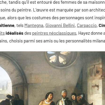
uche, tandis qu’il est entouré des femmes de sa maison
s soins du peintre. L’œuvre est marquée par son archit
ue, alors que les costumes des personnages sont inspiré
itienne
, tels
Mantegna
,
Giovanni Bellini
,
Carpaccio
,
Ci
its
idéalisés
des
peintres néoclassiques
, Hayez donne 
ns, choisis parmi ses amis ou les personnalités milana