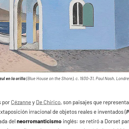
ul en la orilla
(Blue House on the Shore), c. 1930-31, Paul Nash, Londre
s por
Cézanne
y
De Chirico
, son paisajes que represent
xtaposición irracional de objetos reales e inventados (
P
ada del
neorromanticismo
inglés: se retiró a Dorset pa