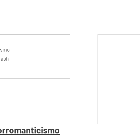
cismo
Nash
eorromanticismo