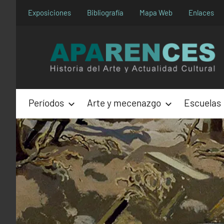
Saltar
Exposiciones
Bibliografía
Mapa Web
Enlaces
al
contenido
Períodos
Arte y mecenazgo
Escuelas